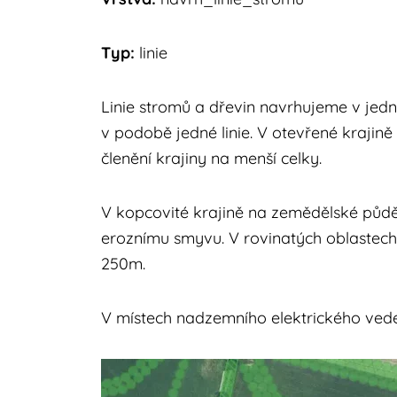
Typ:
linie
Linie stromů a dřevin navrhujeme v jedn
v podobě jedné linie. V otevřené krajině
členění krajiny na menší celky.
V kopcovité krajině na zemědělské půdě
eroznímu smyvu. V rovinatých oblastech p
250m.
V místech nadzemního elektrického veden