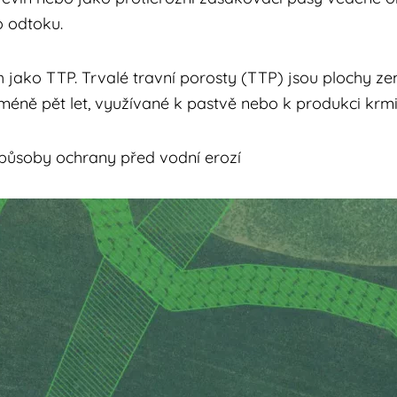
o odtoku.
jako TTP. Trvalé travní porosty (TTP) jsou plochy ze
méně pět let, využívané k pastvě nebo k produkci krmiv
působy ochrany před vodní erozí