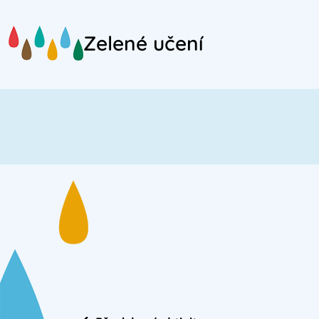
Přejít
na
Zelené učení
hlavní
obsah