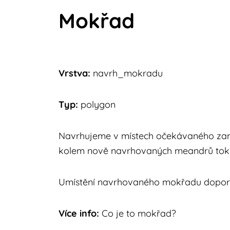
Mokřad
Vrstva:
navrh_mokradu
Typ:
polygon
Navrhujeme v místech očekávaného zamo
kolem nově navrhovaných meandrů toků a 
Umístění navrhovaného mokřadu doporu
Více info:
Co je to mokřad?