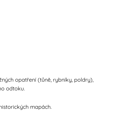
ch opatření (tůně, rybníky, poldry),
ho odtoku.
istorických mapách.