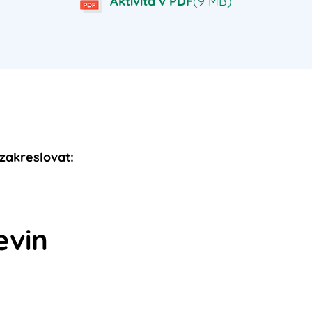
Aktivita v PDF
(9 MB)
 zakreslovat:
evin