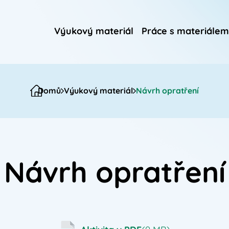
Výukový materiál
Práce s materiálem
Domů
Výukový materiál
Návrh opratření
Návrh opratření