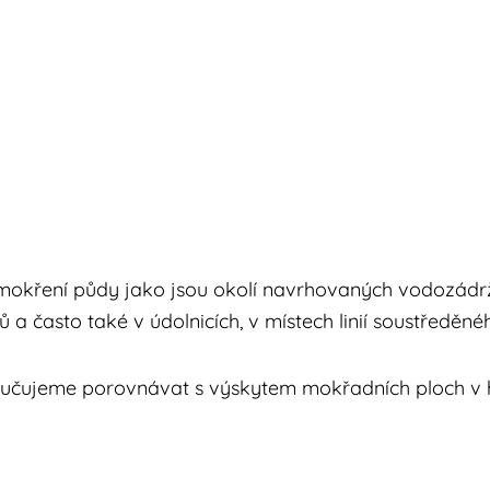
kření půdy jako jsou okolí navrhovaných vodozádržný
často také v údolnicích, v místech linií soustředěné
čujeme porovnávat s výskytem mokřadních ploch v h