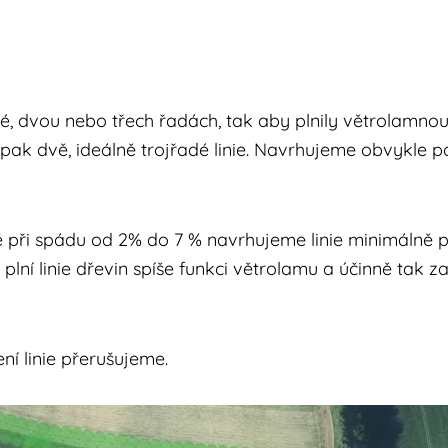
é, dvou nebo třech řadách, tak aby plnily větrolamnou 
 pak dvě, ideálně trojřadé linie. Navrhujeme obvykle p
 při spádu od 2% do 7 % navrhujeme linie minimálně 
lní linie dřevin spíše funkci větrolamu a účinně tak 
í linie přerušujeme.