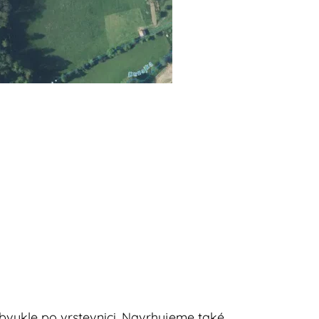
bvykle po vrstevnici. Navrhujeme také