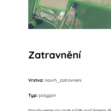
Zatravnění
Vrstva:
navrh_zatravneni
Typ:
polygon
Navrhujeme na orné půdě pod liniemi dř