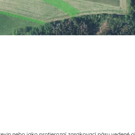
evin nebo jako protierozní zasakovací pásy vedené o