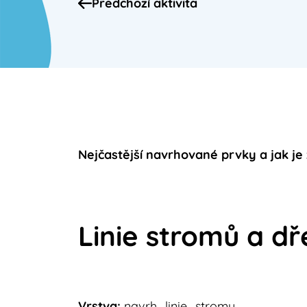
Předchozí aktivita
Nejčastější navrhované prvky a jak je
Linie stromů a dř
Vrstva:
navrh_linie_stromu