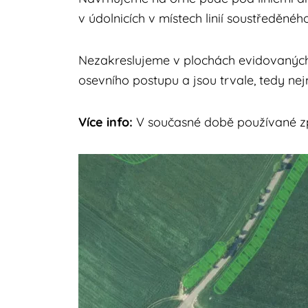
v údolnicích v místech linií soustředěnéh
Nezakreslujeme v plochách evidovaných 
osevního postupu a jsou trvale, tedy nej
Více info:
V současné době používané z