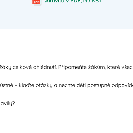
Aktivita v PDF
(145 KB)
žáky celkové ohlédnutí. Připomeňte žákům, které všechn
 ústně – klaďte otázky a nechte děti postupně odpovíd
bavily?