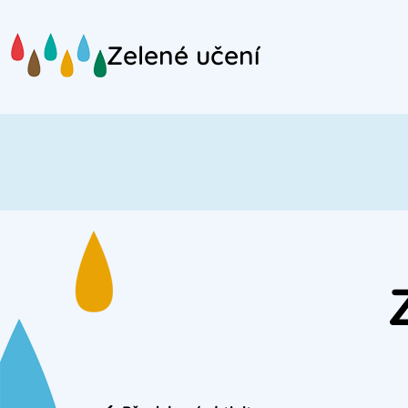
Přejít
na
Zelené učení
hlavní
obsah