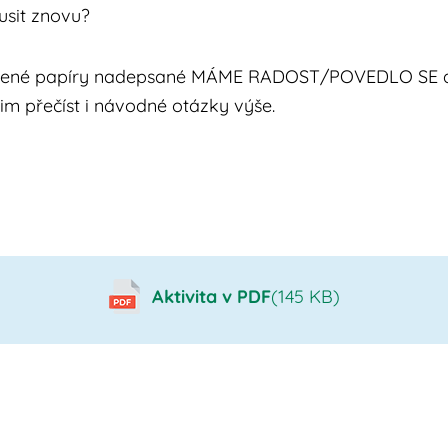
usit znovu?
 červené papíry nadepsané MÁME RADOST/POVEDLO S
jim přečíst i návodné otázky výše.
Aktivita v PDF
(145 KB)