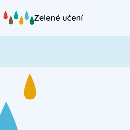
Přejít
na
Zelené učení
hlavní
obsah