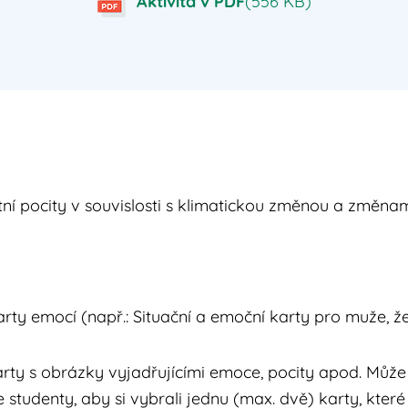
Aktivita v PDF
(556 KB)
tní pocity v souvislosti s klimatickou změnou a změnam
arty emocí (např.: Situační a emoční karty pro muže, ž
ty s obrázky vyjadřujícími emoce, pocity apod. Může 
studenty, aby si vybrali jednu (max. dvě) karty, které n