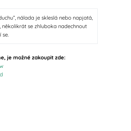
uchu”, nálada je skleslá nebo napjatá,
několikrát se zhluboka nadechnout
 se.
e, je možné zakoupit zde:
hw
yd