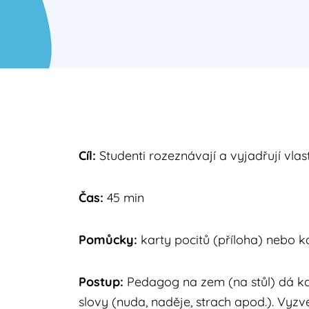
Cíl:
Studenti rozeznávají a vyjadřují vlas
Čas:
45 min
Pomůcky:
karty pocitů (příloha) nebo k
Postup:
Pedagog na zem (na stůl) dá kar
slovy (nuda, naděje, strach apod.). Vyzve 