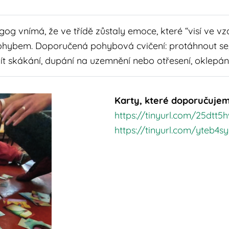
g vnímá, že ve třídě zůstaly emoce, které “visí ve vzd
ybem. Doporučená pohybová cvičení: protáhnout se, 
ít skákání, dupání na uzemnění nebo otřesení, oklepání
Karty, které doporučujem
https://tinyurl.com/25dtt5
https://tinyurl.com/yteb4s