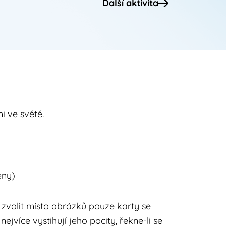
Další aktivita
i ve světě.
eny)
zvolit místo obrázků pouze karty se
ejvíce vystihují jeho pocity, řekne-li se