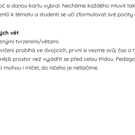
oč si danou kartu vybral. Necháme každého mluvit tak d
ů k tématu a studenti se učí zformulovat své pocity a
ých vět
nými tvrzeními/větami.
Cvičení probíhá ve dvojicích, první si vezme svůj čas a
nější prostor než vyjádřit se před celou třídou. Pedag
i mohou i mlčet, do ničeho je netlačíme.