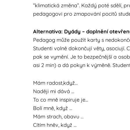
“klimatická změna”. Každý poté sdělí, pr
pedagogovi pro zmapování pocitů student
Alternativa: Dyády – doplnění otevřen
Pedagog může použít karty s nedokonče
Studenti volně dokončují věty, asociují. 
pak se vymění. Je to bezpečnější a osob
asi 2 min) a dá pokyn k výměně. Student
Mám radost,když…
Naději mi dává …
To co mně inspiruje je…
Bolí mně, když …
Mám strach, obavu …
Cítím hněv, když …