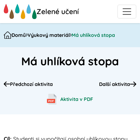
Přejít
Zelené učení
na
hlavní
obsah
Domů
Výukový materiál
Má uhlíková stopa
Má uhlíková stopa
Předchozí aktivita
Další aktivita
Aktivita v PDF
Cíl:
Studenti si vypočítají osobní uhlíkovou stopu