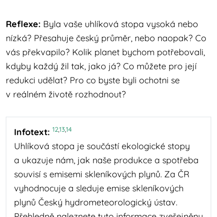
Reflexe:
Byla vaše uhlíková stopa vysoká nebo
nízká? Přesahuje český průměr, nebo naopak? Co
vás překvapilo? Kolik planet bychom potřebovali,
kdyby každý žil tak, jako já? Co můžete pro její
redukci udělat? Pro co byste byli ochotni se
v reálném životě rozhodnout?
12
,
13
,
14
Infotext:
Uhlíková stopa je součástí ekologické stopy
a ukazuje nám, jak naše produkce a spotřeba
souvisí s emisemi skleníkových plynů. Za ČR
vyhodnocuje a sleduje emise skleníkových
plynů Český hydrometeorologický ústav.
Přehledně naleznete tyto informace zveřejněny