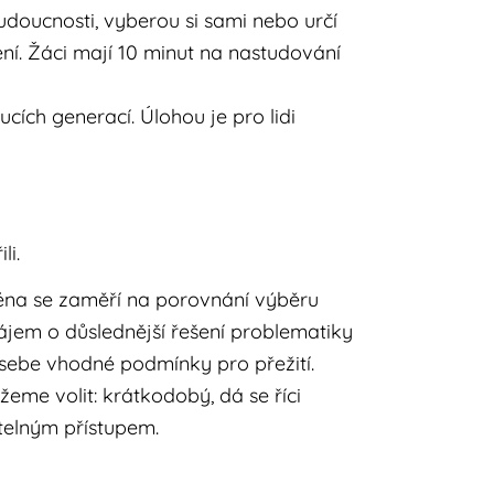
udoucnosti, vyberou si sami nebo určí
ní. Žáci mají 10 minut na nastudování
ích generací. Úlohou je pro lidi
li.
éna se zaměří na porovnání výběru
zájem o důslednější řešení problematiky
sebe vhodné podmínky pro přežití.
žeme volit: krátkodobý, dá se říci
telným přístupem.