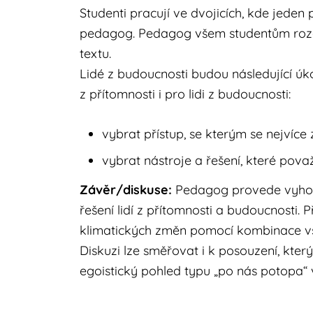
Studenti pracují ve dvojicích, kde jeden
pedagog. Pedagog všem studentům rozdá p
textu.
Lidé z budoucnosti budou následující úk
z přítomnosti i pro lidi z budoucnosti:
vybrat přístup, se kterým se nejvíce 
vybrat nástroje a řešení, které považu
Závěr/diskuse:
Pedagog provede vyhodn
řešení lidí z přítomnosti a budoucnosti.
klimatických změn pomocí kombinace vše
Diskuzi lze směřovat i k posouzení, kter
egoistický pohled typu „po nás potopa“