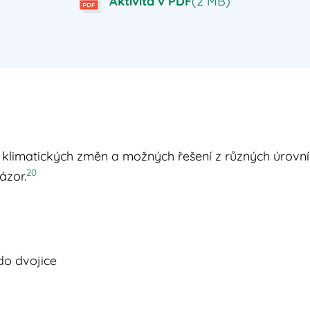
Aktivita v PDF
(2 MB)
ě klimatických změn a možných řešení z různých úrovní
20
ázor.
do dvojice