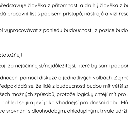
 představuje člověka z přítomnosti a druhý člověka z b
racovní list s popisem přístupů, nástrojů a vizí řeše
ol vypracovávat z pohledu budoucnosti, z pozice budouc
ztotožňují
jí za nejúčinnější/nejdůležitější, které by sami podpoři
ocení pomocí diskuze o jednotlivých volbách. Zejm
 Předpokládá se, že lidé z budoucnosti budou mít větší 
ch možných způsobů, protože logicky chtějí mít pro 
ý pohled se jim jeví jako vhodnější pro dnešní dobu. Mů
 ve srovnání s dlouhodobým, ohleduplným, trvale udrži